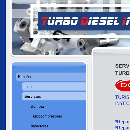
SERV
TURB
Español
Inicio
Servicios
TURIS
INYEC
Bombas
Turbocompresores
*Repar
Inyectores
*Repar