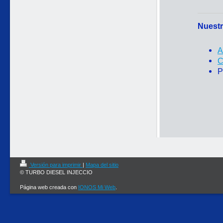
Nuestr
A
C
P
Versión para imprimir
|
Mapa del sitio
© TURBO DIESEL INJECCIO
Página web creada con
IONOS Mi Web
.