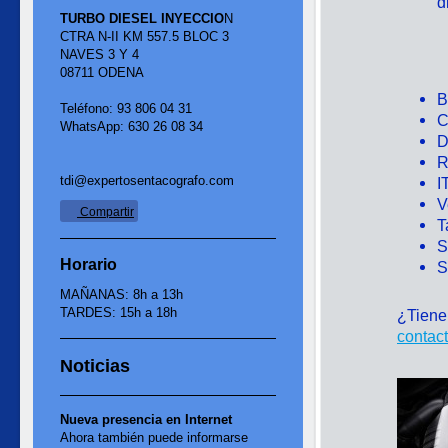
d
TURBO DIESEL INYECCIO
N
CTRA N-II KM 557.5 BLOC 3
NAVES 3 Y 4
08711 ODENA
B
Teléfono: 93 806 04 31
C
WhatsApp: 630 26 08 34
D
R
tdi@expertosentacografo.com
I
V
Compartir
T
S
Horario
S
MAÑANAS: 8h a 13h
TARDES: 15h a 18h
¿Tiene
contact
Noticias
Nueva presencia en Internet
Ahora también puede informarse