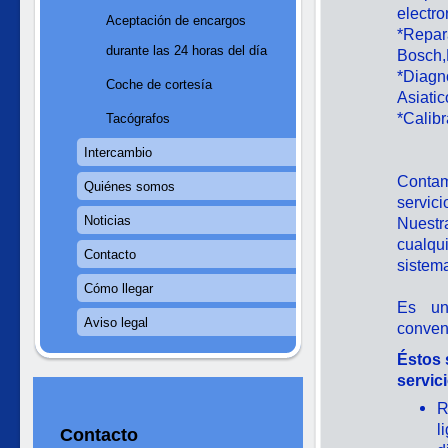
electr
Aceptación de encargos
*Repar
durante las 24 horas del día
Bosch,
*Diagn
Coche de cortesía
Asiatic
*Calib
Tacógrafos
Intercambio
Contam
Quiénes somos
servic
Noticias
Nuestr
cualqu
Contacto
sistema
Cómo llegar
Es un
Aviso legal
conven
Éstos 
servic
R
l
Contacto