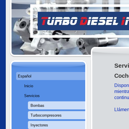
Serv
Coche
Español
Dispon
Inicio
mientra
Servicios
continu
Bombas
Llámeno
Turbocompresores
Inyectores